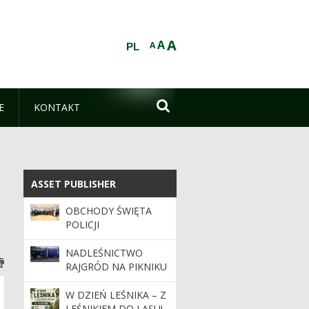
A
A
A
PL

E
KONTAKT
ASSET PUBLISHER
ASSET PUBLISHER
OBCHODY ŚWIĘTA
POLICJI
NADLEŚNICTWO
RAJGRÓD NA PIKNIKU
INTEGRACYJNYM W
WĄSOSZU
W DZIEŃ LEŚNIKA – Z
LEŚNIKIEM DO LASU!