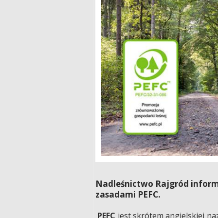
Nadleśnictwo Rajgród informu
zasadami PEFC.
PEFC
jest skrótem angielskiej n