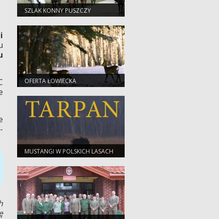
SZLAK KONNY PUSZCZY
AUGUSTOWSKIEJ I MAZUR
i
u
u
OFERTA ŁOWIECKA
C
e
e
-
MUSTANGI W POLSKICH LASACH
h
ę