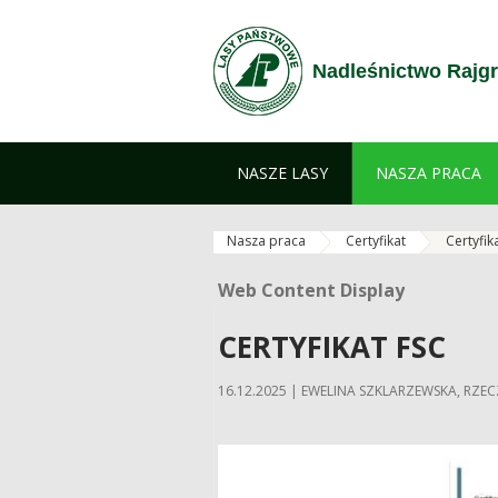
Skip to Content
Nadleśnictwo Rajg
NASZE LASY
NASZA PRACA
Nasza praca
Certyfikat
Certyfik
Web Content Display
Web Content Display
CERTYFIKAT FSC
16.12.2025 | EWELINA SZKLARZEWSKA, RZ