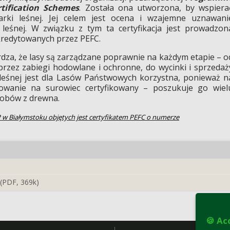
tification Schemes
. Została ona utworzona, by wspiera
rki leśnej. Jej celem jest ocena i wzajemne uznawani
 leśnej. W związku z tym ta certyfikacja jest prowadzon
kredytowanych przez PEFC.
za, że lasy są zarządzane poprawnie na każdym etapie – o
przez zabiegi hodowlane i ochronne, do wycinki i sprzedaż
 leśnej jest dla Lasów Państwowych korzystna, ponieważ n
bowanie na surowiec certyfikowany – poszukuje go wiel
obów z drewna.
 w Białymstoku objętych jest certyfikatem PEFC o numerze
 (PDF, 369k)
🍪 Ac