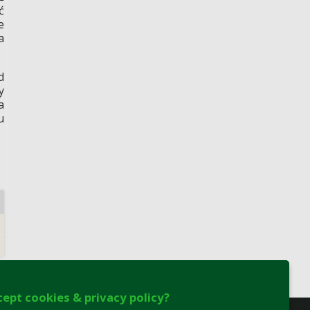
ć
e
a
d
y
a
u
cept cookies & privacy policy?