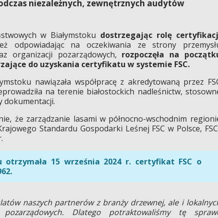
podczas niezależnych, zewnętrznych audytów
ństwowych w Białymstoku
dostrzegając rolę certyfikacj
ż odpowiadając na oczekiwania ze strony przemysł
az organizacji pozarządowych,
rozpoczęła na początk
ające do uzyskania certyfikatu w systemie FSC.
łymstoku nawiązała współpracę z akredytowaną przez FS
eprowadziła na terenie białostockich nadleśnictw, stosown
y dokumentacji.
nie, że zarządzanie lasami w północno-wschodnim regioni
Krajowego Standardu Gospodarki Leśnej FSC w Polsce, FSC
.
 otrzymała 15 września 2024 r. certyfikat FSC o
62.
ulatów naszych partnerów z branży drzewnej, ale i lokalnyc
 pozarządowych. Dlatego potraktowaliśmy tę spraw