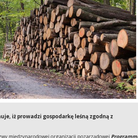
je, iż prowadzi gospodarkę leśną zgodną z
azwy międzynarodowej organizacji pozarządowej
Programm