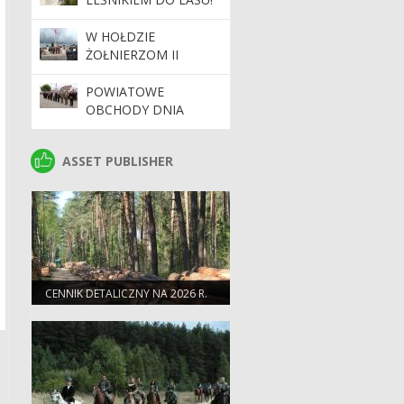
W HOŁDZIE
ŻOŁNIERZOM II
KORPUSU POLSKIEGO
POWIATOWE
OBCHODY DNIA
STRAŻAKA
ASSET PUBLISHER
ASSET PUBLISHER
CENNIK DETALICZNY NA 2026 R.