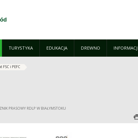
ród
TURYSTYKA
EDUKACJA
DREWNO
INFORMACJ
at FSC i PEFC
ECZNIK PRASOWY RDLP W BIAŁYMSTOKU