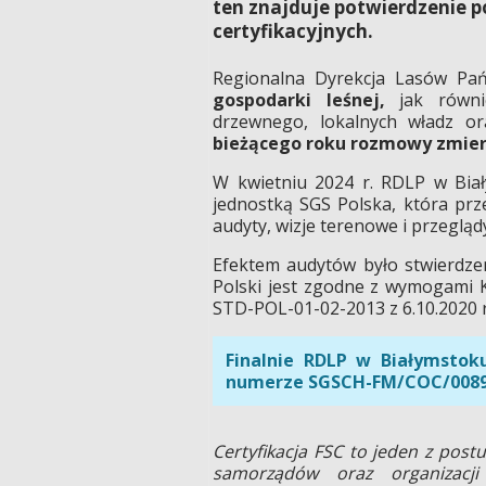
ten znajduje potwierdzenie 
certyfikacyjnych.
Regionalna Dyrekcja Lasów Pa
gospodarki leśnej,
jak równie
drzewnego, lokalnych władz or
bieżącego roku rozmowy zmierz
W kwietniu 2024 r. RDLP w Bia
jednostką SGS Polska, która prz
audyty, wizje terenowe i przegląd
Efektem audytów było stwierdze
Polski jest zgodne z wymogami 
STD-POL-01-02-2013 z 6.10.2020 r
Finalnie RDLP w Białymstoku
numerze SGSCH-FM/COC/0089
Certyfikacja FSC to jeden z post
samorządów oraz organizacji