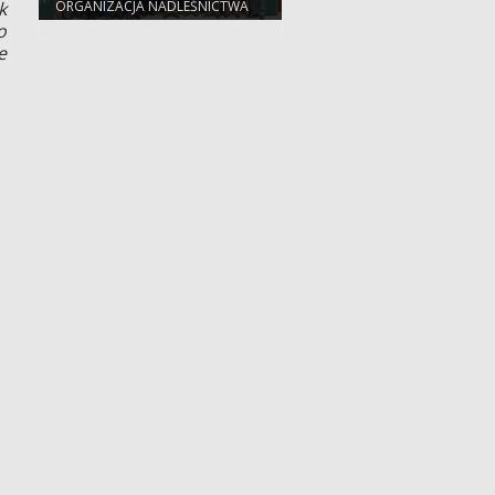
ORGANIZACJA NADLEŚNICTWA
k
o
e