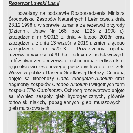
Rezerwat Ławski Las II
powołany na podstawie Rozporządzenia Ministra
Środowiska, Zasobów Naturalnych i Leśnictwa z dnia
23.12.1998 r. w sprawie uznania za rezerwat przyrody
(Dziennik Ustaw Nr 166, poz. 1225 z 1998 r.),
zarządzenia nr 5/2013 z dnia 4 lutego 2013r.
oraz
zarządzenia z dnia 13 września 2019 r. zmieniającego
zarządzenie nr 5/2013. . Powierzchnia ogólna
rezerwatu wynosi 74,91 ha. Jednym z podstawowych
celów utworzenia rezerwatu jest ochrona siedlisk olsu i
łęgu olszowo-jesionowego, położonych w dolinie rzeki
Wissy, w pobliżu Basenu Środkowej Biebrzy. Ochroną
objęte są fitocenozy
Carici elongatae-Alnetum
oraz
fragmenty zespołów
Circaeo-Alnetum
i wilgotnych form
zespołu
Tilio-Carpinetum
. Ochroną rezerwatową objęte
są również zespoły gleb hydrogenicznych, głównie
torfowisk niskich, pobagiennych gleb murszowych i
gleb murszowatych.