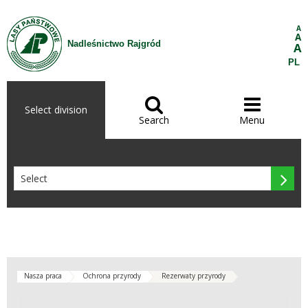
Skip to Content
A
A
Nadleśnictwo Rajgród
A
PL


Select division
Search
Menu

Nasza praca
Ochrona przyrody
Rezerwaty przyrody