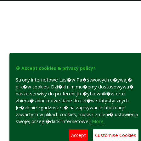
🍪 Accept cookies & privacy policy?
Strony internetowe Las�w Pa�stwowych u�ywaj�
plik�w cookies. Dzi�ki nim mo�emy dostosowywa�
nasze serwisy do preferencji u�ytkownik�w oraz
zbiera� anonimowe dane do cel�w statystycznych.
Je�eli nie zgadzasz si� na zapisywanie informacji
zawartych w plikach cookies, musisz zmieni� ustawienia
swojej przegl�darki internetowej.
More
Accept
Customise Cookies