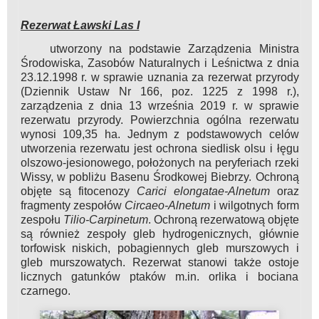
Rezerwat Ławski Las I
utworzony na podstawie Zarządzenia Ministra
Środowiska, Zasobów Naturalnych i Leśnictwa z dnia
23.12.1998 r. w sprawie uznania za rezerwat przyrody
(Dziennik Ustaw Nr 166, poz. 1225 z 1998 r.),
zarządzenia z dnia 13 września 2019 r. w sprawie
rezerwatu przyrody. Powierzchnia ogólna rezerwatu
wynosi 109,35 ha. Jednym z podstawowych celów
utworzenia rezerwatu jest ochrona siedlisk olsu i łęgu
olszowo-jesionowego, położonych na peryferiach rzeki
Wissy, w pobliżu Basenu Środkowej Biebrzy. Ochroną
objęte są fitocenozy
Carici elongatae-Alnetum
oraz
fragmenty zespołów
Circaeo-Alnetum
i wilgotnych form
zespołu
Tilio-Carpinetum
. Ochroną rezerwatową objęte
są również zespoły gleb hydrogenicznych, głównie
torfowisk niskich, pobagiennych gleb murszowych i
gleb murszowatych. Rezerwat stanowi także ostoje
licznych gatunków ptaków m.in. orlika i bociana
czarnego.