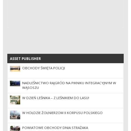
ASSET PUBLISHER
ASSET PUBLISHER
OBCHODY ŚWIĘTA POLICJI
NADLEŚNICTWO RAJGRÓD NA PIKNIKU INTEGRACYJNYM W
WĄSOSZU
W DZIEŃ LEŚNIKA – Z LEŚNIKIEM DO LASU!
W HOŁDZIE ŻOŁNIERZOM II KORPUSU POLSKIEGO
POWIATOWE OBCHODY DNIA STRAŻAKA