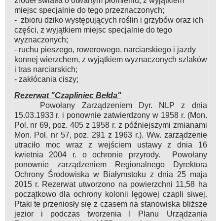
źródeł światła o otwartym płomieniu, z wyjątkiem
miejsc specjalnie do tego przeznaczonych;
- zbioru dziko występujących roślin i grzybów oraz ich
części, z wyjątkiem miejsc specjalnie do tego
wyznaczonych;
- ruchu pieszego, rowerowego, narciarskiego i jazdy
konnej wierzchem, z wyjątkiem wyznaczonych szlaków
i tras narciarskich;
- zakłócania ciszy;
Rezerwat "Czapliniec Bełda"
Powołany Zarządzeniem Dyr. NLP z dnia
15.03.1933 r. i ponownie zatwierdzony w 1958 r. (Mon.
Pol. nr 69, poz. 405 z 1958 r. z późniejszymi zmianami
Mon. Pol. nr 57, poz. 291 z 1963 r.). Ww. zarządzenie
utraciło moc wraz z wejściem ustawy z dnia 16
kwietnia 2004 r. o ochronie przyrody. Powołany
ponownie zarządzeniem Regionalnego Dyrektora
Ochrony Środowiska w Białymstoku z dnia 25 maja
2015 r. Rezerwat utworzono na powierzchni 11,58 ha
początkowo dla ochrony kolonii lęgowej czapli siwej.
Ptaki te przeniosły się z czasem na stanowiska bliższe
jezior i podczas tworzenia I Planu Urządzania